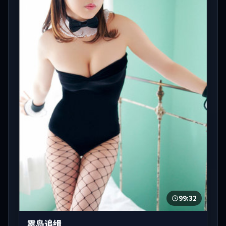
99:32
雾岛追缉