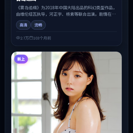
《雾岛追缉》为2018年中国大陆出品的科幻类型作品，
由维伦纽瓦执导，河正宇、杨紫等联合出演。剧情在人
物弧光与节奏推进中展开，兼具叙事张力与视听质感。
高清
流畅
适合关注国产在线观看、热播国产剧与院线佳片的观众
收藏与检索延伸。
2.7万
103个月前
新上