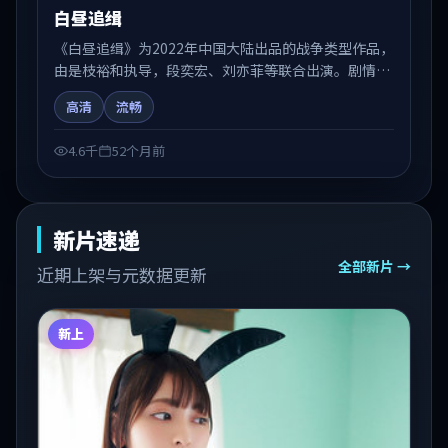
白昼追缉
《白昼追缉》为2022年中国大陆出品的战争类型作品，
由是枝裕和执导，段奕宏、刘亦菲等联合出演。剧情在
人物弧光与节奏推进中展开，兼具叙事张力与视听质
高清
流畅
感。适合关注国产在线观看、热播国产剧与院线佳片的
观众收藏与检索延伸。
4.6千
52个月前
新片速递
全部新片 →
近期上架与元数据更新
新上