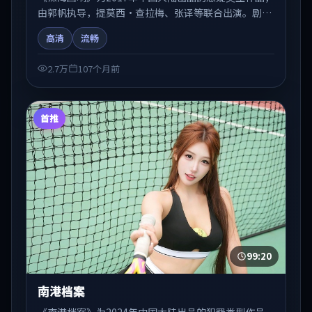
由郭帆执导，提莫西·查拉梅、张译等联合出演。剧情
在人物弧光与节奏推进中展开，兼具叙事张力与视听质
高清
流畅
感。适合关注国产在线观看、热播国产剧与院线佳片的
观众收藏与检索延伸。
2.7万
107个月前
首推
99:20
南港档案
《南港档案》为2024年中国大陆出品的犯罪类型作品，