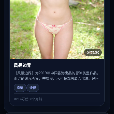
99:50
风暴边界
《风暴边界》为2019年中国香港出品的冒险类型作品，
由维伦纽瓦执导，宋康昊、木村拓哉等联合出演。剧情
在人物弧光与节奏推进中展开，兼具叙事张力与视听质
高清
流畅
感。适合关注国产在线观看、热播国产剧与院线佳片的
观众收藏与检索延伸。
9.4万
90个月前