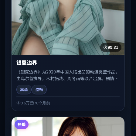
99:31
银翼边界
《银翼边界》为2020年中国大陆出品的动漫类型作品，
由乌尔善执导，木村拓哉、周冬雨等联合出演。剧情在
人物弧光与节奏推进中展开，兼具叙事张力与视听质
高清
流畅
感。适合关注国产在线观看、热播国产剧与院线佳片的
观众收藏与检索延伸。
9.6万
70个月前
热播