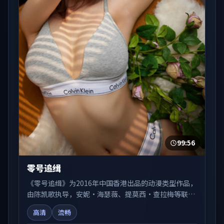
99:56
零号追缉
《零号追缉》为2016年中国香港出品的动漫类型作品，
由陈凯歌执导，安妮·海瑟薇、提莫西·查拉梅等联合
出演。剧情在人物弧光与节奏推进中展开，兼具叙事张
高清
流畅
力与视听质感。适合关注国产在线观看、热播国产剧与