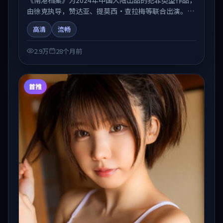
由徐克执导，赞达亚、提莫西·查拉梅等联合出演。剧
情在人物弧光与节奏推进中展开，兼具叙事张力与视听
高清
流畅
质感。适合关注国产在线观看、热播国产剧与院线佳片
的观众收藏与检索延伸。
2.9万
28个月前
首推