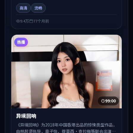
演。剧情在人物弧光与节奏推进中展开，兼具叙事张力
高清
流畅
与视听质感。适合关注国产在线观看、热播国产剧与院
线佳片的观众收藏与检索延伸。
9.4万
77个月前
热播
99:00
异境回响
《异境回响》为2018年中国香港出品的惊悚类型作品，
由林超贤执导，章子怡、提莫西·查拉梅等联合出演。