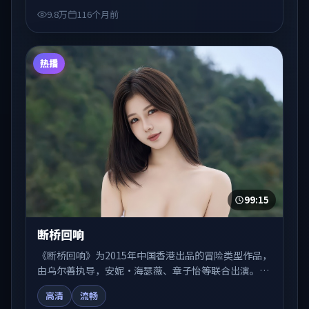
院线佳片的观众收藏与检索延伸。
9.8万
116个月前
热播
99:15
断桥回响
《断桥回响》为2015年中国香港出品的冒险类型作品，
由乌尔善执导，安妮·海瑟薇、章子怡等联合出演。剧
情在人物弧光与节奏推进中展开，兼具叙事张力与视听
高清
流畅
质感。适合关注国产在线观看、热播国产剧与院线佳片