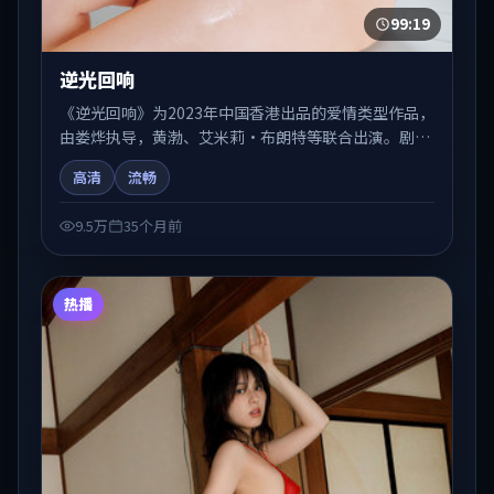
99:19
逆光回响
《逆光回响》为2023年中国香港出品的爱情类型作品，
由娄烨执导，黄渤、艾米莉·布朗特等联合出演。剧情
在人物弧光与节奏推进中展开，兼具叙事张力与视听质
高清
流畅
感。适合关注国产在线观看、热播国产剧与院线佳片的
观众收藏与检索延伸。
9.5万
35个月前
热播