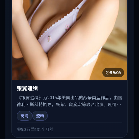
99:05
银翼追缉
《银翼追缉》为2015年美国出品的战争类型作品，由雷
德利·斯科特执导，杨紫、段奕宏等联合出演。剧情在
人物弧光与节奏推进中展开，兼具叙事张力与视听质
高清
流畅
感。可与站内国产剧、电影、综艺片单交叉检索，便于
「国产在线观看」场景下的类型发现。
5.3万
131个月前