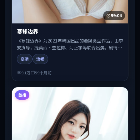
99:04
寒锋边界
《寒锋边界》为2021年韩国出品的悬疑类型作品，由李
安执导，提莫西·查拉梅、河正宇等联合出演。剧情在
人物弧光与节奏推进中展开，兼具叙事张力与视听质
高清
流畅
感。可与站内国产剧、电影、综艺片单交叉检索，便于
「国产在线观看」场景下的类型发现。
9.1万
59个月前
首推