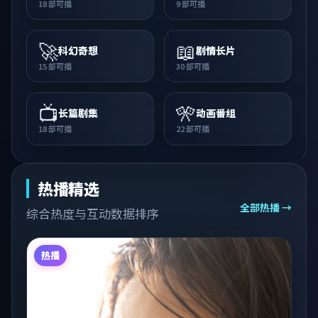
18
部可播
9
部可播
🚀
📖
科幻奇想
剧情长片
15
部可播
30
部可播
📺
🎌
长篇剧集
动画番组
18
部可播
22
部可播
热播精选
全部热播 →
综合热度与互动数据排序
热播