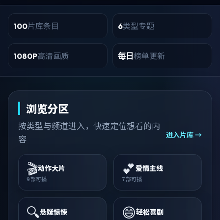
片库条目
类型专题
100
6
高清画质
榜单更新
1080P
每日
浏览分区
按类型与频道进入，快速定位想看的内
进入片库 →
容
🎬
💕
动作大片
爱情主线
9
部可播
7
部可播
🔍
😄
悬疑惊悚
轻松喜剧