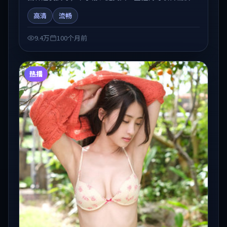
剧情在人物弧光与节奏推进中展开，兼具叙事张力与视
高清
流畅
听质感。适合关注国产在线观看、热播国产剧与院线佳
片的观众收藏与检索延伸。
9.4万
100个月前
热播