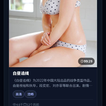
99:29
白昼追缉
《白昼追缉》为2022年中国大陆出品的战争类型作品，
由是枝裕和执导，段奕宏、刘亦菲等联合出演。剧情在
人物弧光与节奏推进中展开，兼具叙事张力与视听质
高清
流畅
感。适合关注国产在线观看、热播国产剧与院线佳片的
观众收藏与检索延伸。
4.6千
52个月前