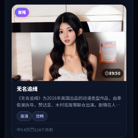
首推
89:50
无名追缉
《无名追缉》为2016年英国出品的动漫类型作品，由奉
俊昊执导，赞达亚、木村拓哉等联合出演。剧情在人物
弧光与节奏推进中展开，兼具叙事张力与视听质感。可
高清
流畅
与站内国产剧、电影、综艺片单交叉检索，便于「国产
在线观看」场景下的类型发现。
3.6万
116个月前