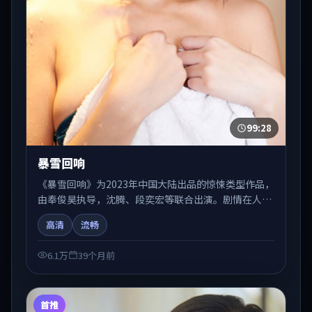
99:28
暴雪回响
《暴雪回响》为2023年中国大陆出品的惊悚类型作品，
由奉俊昊执导，沈腾、段奕宏等联合出演。剧情在人物
弧光与节奏推进中展开，兼具叙事张力与视听质感。适
高清
流畅
合关注国产在线观看、热播国产剧与院线佳片的观众收
藏与检索延伸。
6.1万
39个月前
首推