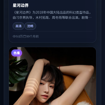
星河边界
《星河边界》为2018年中国大陆出品的科幻类型作品，
由刁亦男执导，木村拓哉、周冬雨等联合出演。剧情在
人物弧光与节奏推进中展开，兼具叙事张力与视听质
高清
流畅
感。适合关注国产在线观看、热播国产剧与院线佳片的
观众收藏与检索延伸。
9.8万
99个月前
热播