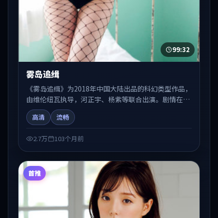
99:32
雾岛追缉
《雾岛追缉》为2018年中国大陆出品的科幻类型作品，
由维伦纽瓦执导，河正宇、杨紫等联合出演。剧情在人
物弧光与节奏推进中展开，兼具叙事张力与视听质感。
高清
流畅
适合关注国产在线观看、热播国产剧与院线佳片的观众
收藏与检索延伸。
2.7万
103个月前
首推